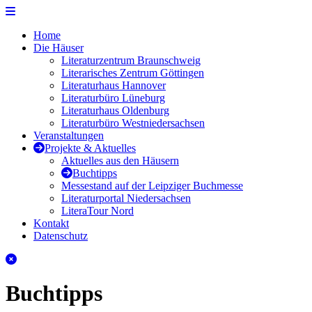
Zur Navigation
Zum Seiteninhalt
Literaturhäuser Niedersachsen
Home
Die Häuser
Literaturzentrum Braunschweig
Literarisches Zentrum Göttingen
Literaturhaus Hannover
Literaturbüro Lüneburg
Literaturhaus Oldenburg
Literaturbüro Westniedersachsen
Veranstaltungen
Projekte & Aktuelles
Aktuelles aus den Häusern
Buchtipps
Messestand auf der Leipziger Buchmesse
Literaturportal Niedersachsen
LiteraTour Nord
Kontakt
Datenschutz
Schliessen
Buchtipps