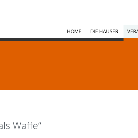
en
HOME
DIE HÄUSER
VER
ls Waffe“