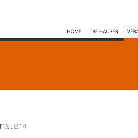
en
HOME
DIE HÄUSER
VER
nster«