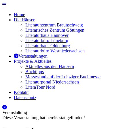
Zur Navigation
Zum Seiteninhalt
Literaturhäuser Niedersachsen
Home
Die Häuser
Literaturzentrum Braunschweig
Literarisches Zentrum Göttingen
Literaturhaus Hannover
Literaturbüro Lüneburg
Literaturhaus Oldenburg
Literaturbüro Westniedersachsen
Veranstaltungen
Projekte & Aktuelles
Aktuelles aus den Häusern
Buchtipps
Messestand auf der Leipziger Buchmesse
Literaturportal Niedersachsen
LiteraTour Nord
Kontakt
Datenschutz
Schliessen
Veranstaltung
Diese Veranstaltung hat bereits stattgefunden!