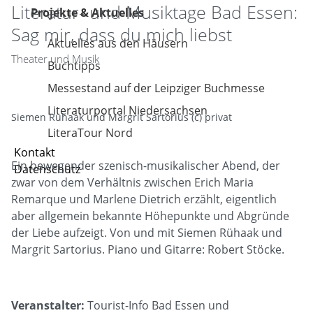
Literatur- und Musiktage Bad Essen:
Projekte & Aktuelles
Sag mir, dass du mich liebst
Aktuelles aus den Häusern
Theater und Musik
Buchtipps
Messestand auf der Leipziger Buchmesse
Literaturportal Niedersachsen
Siemen Rühaak und Margrit Sartorius (c) privat
LiteraTour Nord
Kontakt
Ein bewegender szenisch-musikalischer Abend, der
Datenschutz
zwar von dem Verhältnis zwischen Erich Maria
Remarque und Marlene Dietrich erzählt, eigentlich
aber allgemein bekannte Höhepunkte und Abgründe
der Liebe aufzeigt. Von und mit Siemen Rühaak und
Margrit Sartorius. Piano und Gitarre: Robert Stöcke.
Veranstalter:
Tourist-Info Bad Essen und