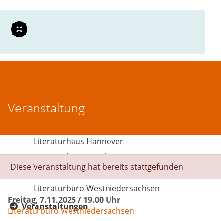
Zum Seiteninhalt
Li
Zur Navigation
Schliessen
Home
Die Häuser
Veranstaltung
Literaturzentrum Braunschweig
Literarisches Zentrum Göttingen
Literaturhaus Hannover
Literaturbüro Lüneburg
Diese Veranstaltung hat bereits stattgefunden!
Literaturhaus Oldenburg
Literaturbüro Westniedersachsen
Freitag, 7.11.2025 / 19.00 Uhr
Veranstaltungen
Literaturbüro Westniedersachsen