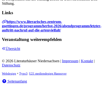
Stiftung.
Links
https://www.literarisches-zentrum-
goettingen.de/programm/herbst-2026/abendprogramm/letzter-
auftritt-nachruf-auf-die-artenvielfalt/
Veranstaltung weiterempfehlen
Übersicht
© 2026 Literaturhäuser Niedersachsen |
Impressum
|
Kontakt
|
Datenschutz
Webdesign
+
Typo3
:
U21 mediendesign Hannover
Seitenanfang