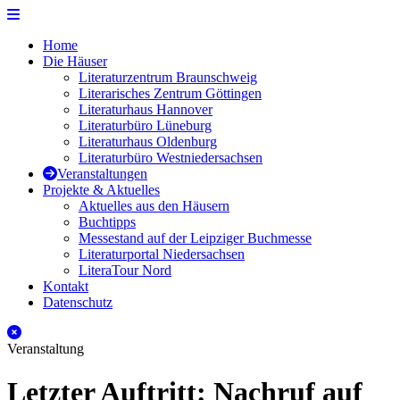
Zur Navigation
Zum Seiteninhalt
Literaturhäuser Niedersachsen
Home
Die Häuser
Literaturzentrum Braunschweig
Literarisches Zentrum Göttingen
Literaturhaus Hannover
Literaturbüro Lüneburg
Literaturhaus Oldenburg
Literaturbüro Westniedersachsen
Veranstaltungen
Projekte & Aktuelles
Aktuelles aus den Häusern
Buchtipps
Messestand auf der Leipziger Buchmesse
Literaturportal Niedersachsen
LiteraTour Nord
Kontakt
Datenschutz
Schliessen
Veranstaltung
Letzter Auftritt: Nachruf auf