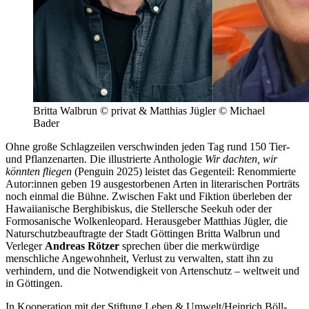
Britta Walbrun © privat & Matthias Jügler © Michael
Bader
Ohne große Schlagzeilen verschwinden jeden Tag rund 150 Tier-
und Pflanzenarten. Die illustrierte Anthologie
Wir dachten, wir
könnten fliegen
(Penguin 2025) leistet das Gegenteil: Renommierte
Autor:innen geben 19 ausgestorbenen Arten in literarischen Porträts
noch einmal die Bühne. Zwischen Fakt und Fiktion überleben der
Hawaiianische Berghibiskus, die Stellersche Seekuh oder der
Formosanische Wolkenleopard. Herausgeber Matthias Jügler, die
Naturschutzbeauftragte der Stadt Göttingen Britta Walbrun und
Verleger
Andreas Rötzer
sprechen über die merkwürdige
menschliche Angewohnheit, Verlust zu verwalten, statt ihn zu
verhindern, und die Notwendigkeit von Artenschutz – weltweit und
in Göttingen.
In Kooperation mit der Stiftung Leben & Umwelt/Heinrich Böll-