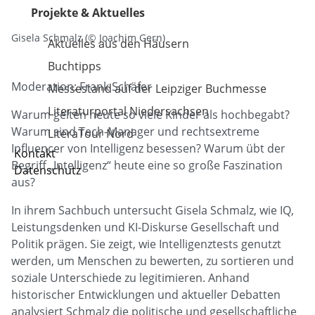
Projekte & Aktuelles
Gisela Schmalz (© Joachim Gern)
Aktuelles aus den Häusern
Buchtipps
Moderation: Frank Schäfer
Messestand auf der Leipziger Buchmesse
Literaturportal Niedersachsen
Warum gelten heute so viele Kinder als hochbegabt?
Warum sind Tech-Manager und rechtsextreme
LiteraTour Nord
Influencer von Intelligenz besessen? Warum übt der
Kontakt
Begriff „Intelligenz“ heute eine so große Faszination
Datenschutz
aus?
In ihrem Sachbuch untersucht Gisela Schmalz, wie IQ,
Leistungsdenken und KI-Diskurse Gesellschaft und
Politik prägen. Sie zeigt, wie Intelligenztests genutzt
werden, um Menschen zu bewerten, zu sortieren und
soziale Unterschiede zu legitimieren. Anhand
historischer Entwicklungen und aktueller Debatten
analysiert Schmalz die politische und gesellschaftliche