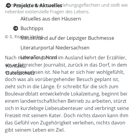
„Enteignung“ erneut von Beziehungsgeflechten und stellt wie
Projekte & Aktuelles
nebenbei existenzielle Fragen des Lebens.
Aktuelles aus den Häusern
Buchtipps
© S. Fischer Verlag
Messestand auf der Leipziger Buchmesse
Literaturportal Niedersachsen
LiteraTour Nord
Nach mehreren Jahren im Ausland kehrt der Erzähler,
ein erfolgreicher Journalist, zurück in das Dorf, in dem
Kontakt
er aufgewachsen ist. Nie hat er sich hier wohlgefühlt,
Datenschutz
doch was als vorübergehender Besuch geplant ist,
zieht sich in die Länge. Er schreibt für die sich zum
Boulevardblatt entwickelnde Lokalzeitung, beginnt bei
einem landwirtschaftlichen Betrieb zu arbeiten, stürzt
sich in kurzlebige Liebesabenteuer und verbringt seine
Freizeit mit seinem Kater. Doch nichts davon kann ihm
das Gefühl von Zugehörigkeit verleihen, nichts davon
gibt seinem Leben ein Ziel.