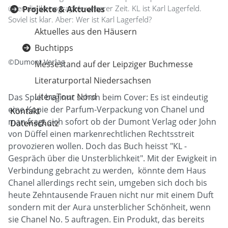
über die Ikonographie unserer Zeit. KL ist Karl Lagerfeld.
Projekte & Aktuelles
Soviel ist klar. Aber: Wer ist Karl Lagerfeld?
Aktuelles aus den Häusern
Buchtipps
©Dumont Verlag
Messestand auf der Leipziger Buchmesse
Literaturportal Niedersachsen
LiteraTour Nord
Das Spiel beginnt schon beim Cover: Es ist eindeutig
eine Kopie der Parfum-Verpackung von Chanel und
Kontakt
man fragt sich sofort ob der Dumont Verlag oder John
Datenschutz
von Düffel einen markenrechtlichen Rechtsstreit
provozieren wollen. Doch das Buch heisst "KL -
Gespräch über die Unsterblichkeit". Mit der Ewigkeit in
Verbindung gebracht zu werden, könnte dem Haus
Chanel allerdings recht sein, umgeben sich doch bis
heute Zehntausende Frauen nicht nur mit einem Duft
sondern mit der Aura unsterblicher Schönheit, wenn
sie Chanel No. 5 auftragen. Ein Produkt, das bereits