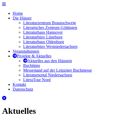
Zur Navigation
Zum Seiteninhalt
Literaturhäuser Niedersachsen
Home
Die Häuser
Literaturzentrum Braunschweig
Literarisches Zentrum Göttingen
Literaturhaus Hannover
Literaturbüro Lüneburg
Literaturhaus Oldenburg
Literaturbüro Westniedersachsen
Veranstaltungen
Projekte & Aktuelles
Aktuelles aus den Häusern
Buchtipps
Messestand auf der Leipziger Buchmesse
Literaturportal Niedersachsen
LiteraTour Nord
Kontakt
Datenschutz
Schliessen
Aktuelles